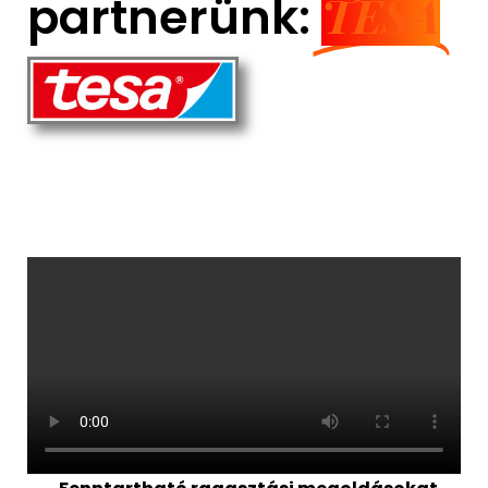
TESA
partnerünk: