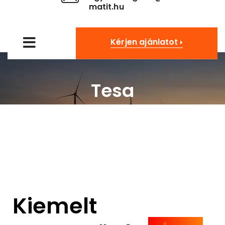
matit.hu
Kérjen ajánlatot
Tesa
Kiemelt