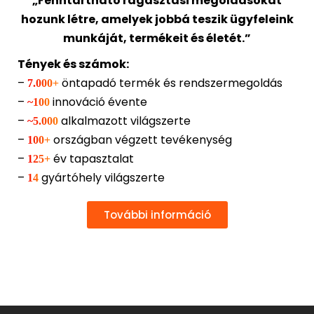
„Fenntartható ragasztási megoldásokat
hozunk létre, amelyek jobbá teszik ügyfeleink
munkáját, termékeit és életét.”
Tények és számok:
–
öntapadó termék és rendszermegoldás
7.000+
–
innováció évente
~100
–
alkalmazott világszerte
~5.000
–
országban végzett tevékenység
100+
–
év tapasztalat
125+
–
gyártóhely világszerte
14
További információ