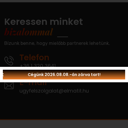
Keressen minket
bizalommal
Bízunk benne, hogy mielőbb partnerek lehetünk.
Telefon
+36 1 320 3641
Cégünk 2026.08.08.-án zárva tart!
E-mail
ugyfelszolgalat@elmatit.hu