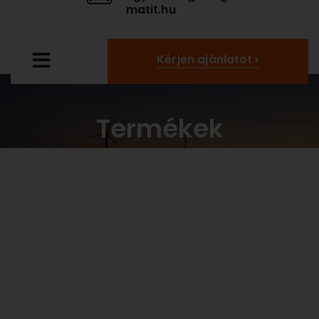
matit.hu
Kérjen ajánlatot
Termékek