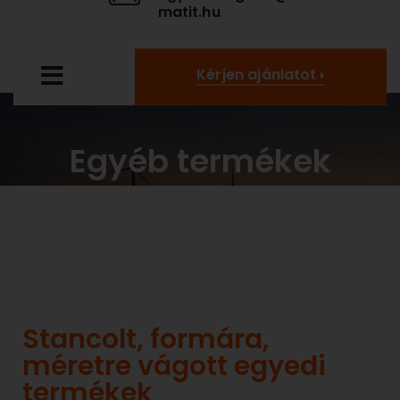
matit.hu
Kérjen ajánlatot
Egyéb termékek
Stancolt, formára,
méretre vágott egyedi
termékek