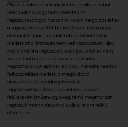
Olyan alkalmazásoknál, ahol valamilyen okból
nem tudunk, vagy nem szeretnénk
ragasztószalagot használni, kiváló megoldás lehet
a ragasztóspray. Két típusa létezik: extra erős,
azonnali magas tapadású olyan felhasználás
mellett ahol biztosan nem kell visszaszedni, újra
pozícionálni a ragasztott anyagot. Ahol ez nem
megoldható, oda az újrapozícionálható
ragasztósprayt ajánljuk. Könnyű, hulladékmentes
felhasználása mellett, a megbízható,
hosszantartó tapadás jellemzi. A
ragasztóeltávolító spray-vel a különböző
felületeken (műanyag, üveg, fém) megmaradt
ragasztó maradványokat tudjuk, nyom nélkül
eltüntetni.