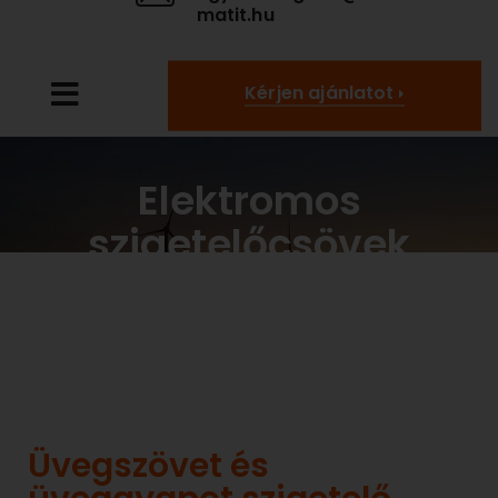
matit.hu
Kérjen ajánlatot
Elektromos
szigetelőcsövek
Üvegszövet és