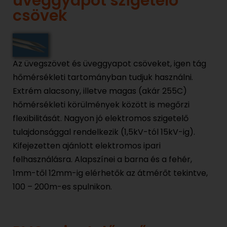
üveggyapot szigetelő
csövek
Az üvegszövet és üveggyapot csöveket, igen tág
hőmérsékleti tartományban tudjuk használni.
Extrém alacsony, illetve magas (akár 255C)
hőmérsékleti körülmények között is megőrzi
flexibilitását. Nagyon jó elektromos szigetelő
tulajdonsággal rendelkezik (1,5kV-tól 15kV-ig).
Kifejezetten ajánlott elektromos ipari
felhasználásra. Alapszínei a barna és a fehér,
1mm-től 12mm-ig elérhetők az átmérőt tekintve,
100 – 200m-es spulnikon.