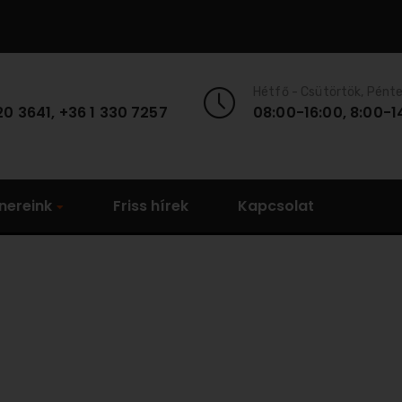
Hétfő - Csütörtök, Pént
20 3641, +36 1 330 7257
08:00-16:00, 8:00-1
nereink
Friss hírek
Kapcsolat
Friss hírek