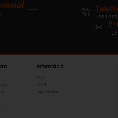
lommal
Telef
k.
+36 1 320
E-
ugy
lom
Információ
ÁSZF
álás
GDPR
ink
Impresszium
at