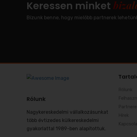
biza
Keressen minket
Bízunk benne, hogy mielőbb partnerek lehetün
Tarta
Rólunk
Rólunk
Felhaszn
Partnere
Nagykereskedelmi vállalkozásunkat
Hírek
több évtizedes külkereskedelmi
Kapcsol
gyakorlattal 1989-ben alapítottuk.