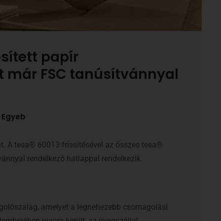
sített papír
 már FSC tanúsítvánnyal
Egyeb
nt. A tesa® 60013 frissítésével az összes tesa®
ánnyal rendelkező hátlappal rendelkezik.
golószalag, amelyet a legnehezebb csomagolási
temberében piacra került, az üvegszállal