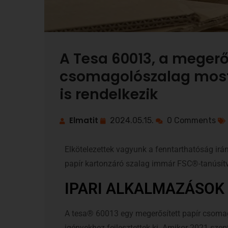
A Tesa 60013, a megerő
csomagolószalag most
is rendelkezik
Elmatit
2024.05.15.
0 Comments
Elkötelezettek vagyunk a fenntarthatóság irá
papír kartonzáró szalag immár FSC®-tanúsítv
IPARI ALKALMAZÁSOK
A tesa® 60013 egy megerősített papír csoma
igényekhez fejlesztettek ki. Amikor 2021 szep