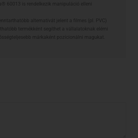
sa® 60013 is rendelkezik manipuláció elleni
ntarthatóbb alternatívát jelent a filmes (pl. PVC)
atóbb termékként segíthet a vállalatoknak elérni
lelősségteljesebb márkaként pozícionálni magukat.