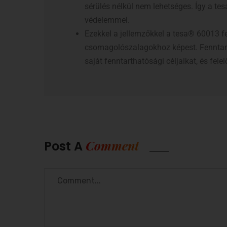
sérülés nélkül nem lehetséges. Így a te
védelemmel.
Ezekkel a jellemzőkkel a tesa® 60013 fen
csomagolószalagokhoz képest. Fenntarth
saját fenntarthatósági céljaikat, és fe
Comment
Post A