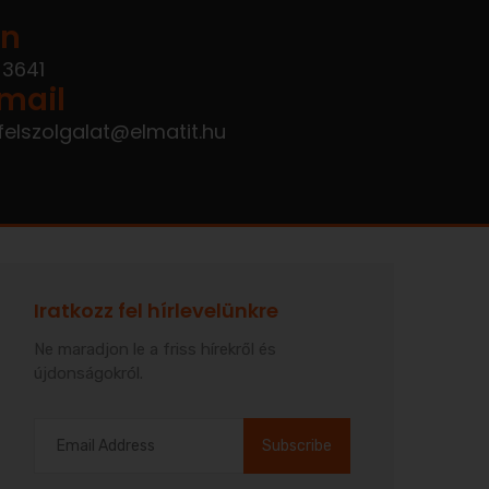
on
 3641
mail
felszolgalat@elmatit.hu
Iratkozz fel hírlevelünkre
Ne maradjon le a friss hírekről és
újdonságokról.