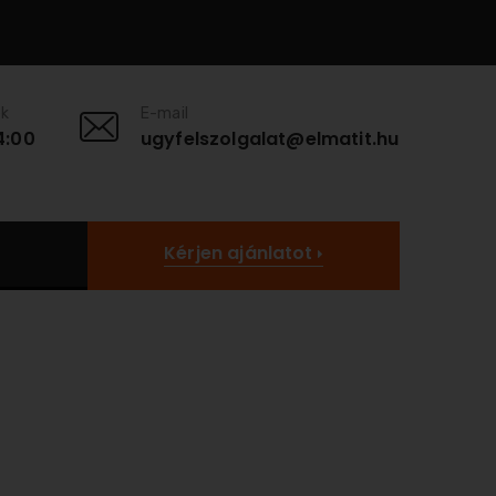
ek
E-mail
4:00
ugyfelszolgalat@elmatit.hu
Kérjen ajánlatot